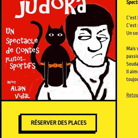
S
pect
C’est 
C’est 
Un so
Mais v
passi
Soudai
Il aim
toujou
Retou
RÉSERVER DES PLACES