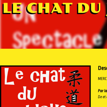
LE CHAT DU
Desc
MERCR
Par l
De et 