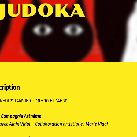
 JUDOKA
ription
EDI 21 JANVIER – 10H00 ET 14H30
a Compagnie
Arthéma
avec Alain Vidal – Collaboration artistique : Marie Vidal