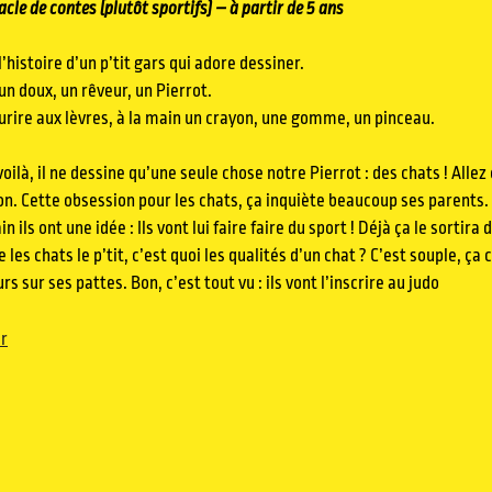
acle de contes (plutôt sportifs) – à partir de 5 ans
l’histoire d’un p’tit gars qui adore dessiner.
un doux, un rêveur, un Pierrot.
urire aux lèvres, à la main un crayon, une gomme, un pinceau.
oilà, il ne dessine qu’une seule chose notre Pierrot : des chats ! All
on. Cette obsession pour les chats, ça inquiète beaucoup ses parents.
n ils ont une idée : Ils vont lui faire faire du sport ! Déjà ça le sortir
e les chats le p’tit, c’est quoi les qualités d’un chat ? C’est souple, ç
rs sur ses pattes. Bon, c’est tout vu : ils vont l’inscrire au judo
r