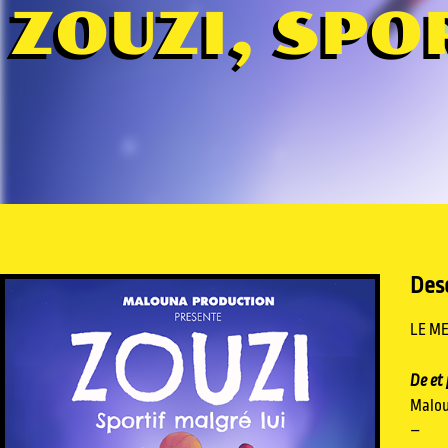
ZOUZI, SPO
Desc
LE ME
De et
Malou
–