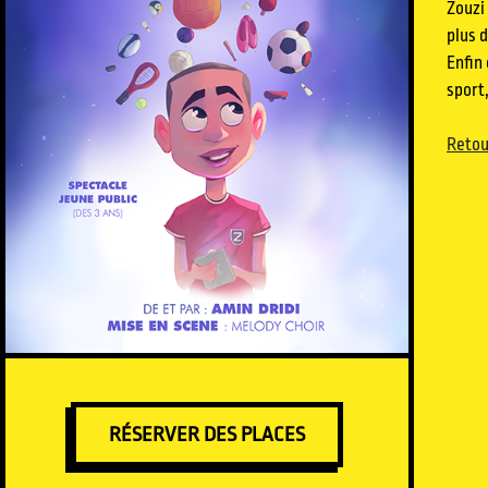
Zouzi
plus 
Enfin 
sport,
Retou
RÉSERVER DES PLACES